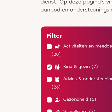
dienst. Op deze pagina’s vi
aanbod en ondersteuningsm
Filter
Activiteiten en meedo
(20)
Kind & gezin
(7)
Advies & ondersteunin
(26)
Gezondheid
(5)