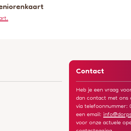
Seniorenkaart
art.
Contact
Heb je een vraag vo
dan contact met ons o
via telefoonnummer: 0
een email:
info@dorp
voor onze actuele ope