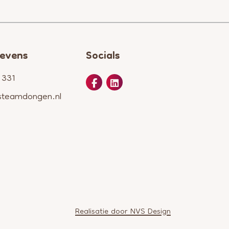
evens
Socials
 331
steamdongen.nl
Realisatie door NVS Design